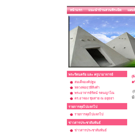
หน้าแรก
แนะนำบ้านสวนพีระมิด
แผนท
พระรัตนตรัย และ ครูบาอาจารย์
(6
คร
สมเด็จองค์ปฐม
หลวงพ่อฤๅษีลิงดำ
(
พระอาจารย์รัตน์ รตนญาโณ
พี
ดร.อาจอง ชุมสาย ณ อยุธยา
รายการคุยไปแจกไป
รายการคุยไปแจกไป
ข่าวสารประชาสัมพันธ์
ข่าวสารประชาสัมพันธ์