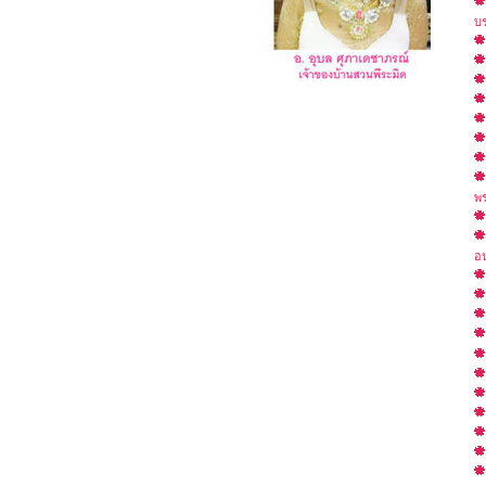
บ
พร
อน