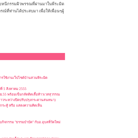
่ายหนีกรรมผิวพรรณที่ผ่านมาในพีระมิด
ี่ท่านได้ประสบมา เพื่อให้เพื่อนๆผู้
รใช้งานเว็ปไซต์บ้านสวนพีระมิด
ี่ 5 สิงหาคม 2555
.ย.55 พร้อมเข็มกลัดติดเสื้อท้าวเวสสุวรรณ
่วคราวระหว่างปิดปรับปรุงกระดานสนทนา)
งกระทู้ หรือ แสดงความคิดเห็น
ับกิจกรรม "ธรรมบำบัด" กับอ.อุบลที่วัดใหม่