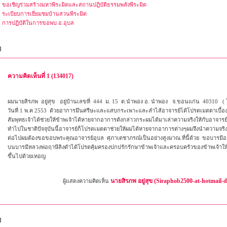
ขอเชิญร่วมสร้างมหาพีระมิดและสถานปฎิบัติธรรมพลังพีระมิด
ระเบียบการเยี่ยมชมบ้านสวนพีระมิด
การปฏิบัติในการขอพบ อ.อุบล
]
ความคิดเห็นที่ 1 (134017)
ผมนายสิรภพ อยู่สุข อยู่บ้านเลขที่ 444 ม. 15 ต.นําพอง อ. นําพอง จ.ขอนแก่น 40310 ( 
วันที่ 1 พ.ค 2553 ด้วยอาการมึนศรีษะและแสบกระเพาะและลำไส้อาจารย์ได้โปรดเมตตาเบื้
สัมพุทธเจ้าได้ช่วยให้ข้าพเจ้าได้หายจากอาการดังกล่าวกระผมได้มาเล่าความจริงให้กับอาจารย
ทำไปในชาติปัจจุบันนี้อาจารย์ก็โปรดเมตตาช่วยให้ผมได้หายจากอาการต่างๆผมจึงนำความจริงม
ต่อไปผมต้องขอขอบพระคุณอาจารย์อุบล ศุภาเดชาภรณ์เป็นอย่างสูงมาณ.ที่นี้ด้วย ขอบารมีองค
บนบารมีหลวงพ่อฤาษีลิงดำได้โปรดคุ้มครองปกปรักรักษาข้าพเจ้าและครอบครัวของข้าพเจ้าให้
ขึ้นไปด้วยเทอญ
นายสิรภพ อยู่สุข (Siraphob2500-at-hotmail-
ผู้แสดงความคิดเห็น
]