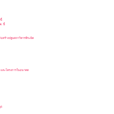
ี้
. นี้
นก่อสร้างปฐมสภาวิหารพีระมิด
มิด และโครงการในอนาคต
ุ6