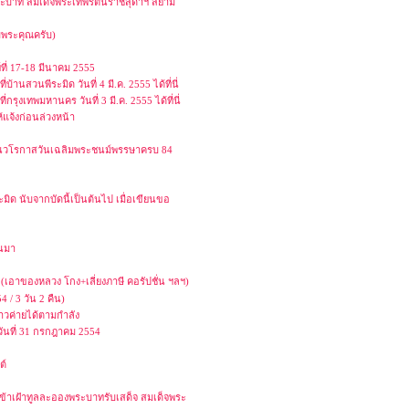
พระบาท สมเด็จพระเทพรัตนราชสุดาฯ สยาม
บพระคุณครับ)
์ที่ 17-18 มีนาคม 2555
านสวนพีระมิด วันที่ 4 มี.ค. 2555 ได้ที่นี่
รุงเทพมหานคร วันที่ 3 มี.ค. 2555 ได้ที่นี่
้แจ้งก่อนล่วงหน้า
องในวโรกาสวันเฉลิมพระชนม์พรรษาครบ 84
ด นับจากบัดนี้เป็นต้นไป เมื่อเขียนขอ
านมา
น (เอาของหลวง โกง+เลี่ยงภาษี คอรัปชั่น ฯลฯ)
/ 3 วัน 2 คืน)
าวค่ายได้ตามกำลัง
ันที่ 31 กรกฎาคม 2554
ต์
ข้าเฝ้าทูลละอองพระบาทรับเสด็จ สมเด็จพระ