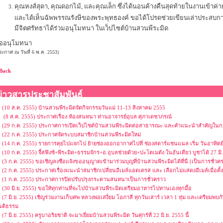
คุณหงส์สุดา, คุณดอกไม้, และคุณเล็ก ซึ่งได้นอนค้างคืนสุดท้ายในงานเข้าค
และได้เห็นฉัพพรรณรังษีของพระพุทธองค์ ขอได้โปรดช่วยเขียนเล่าประสบการณ์ท
มีจิตศรัทธาได้ร่วมอนุโมทนา ในเว็ปไซต์บ้านสวนพีระมิด
ออนุโมทนา
ระกาศ ณ วันที่ 6 พ.ค. 2553)
Back
ข่าวสารประชาสัมพันธ์
(10 ส.ค. 2555) บ้านสวนพีระมิดจัดกิจกรรมวันแม่ 11-13 สิงหาคม 2555
(8 ส.ค. 2555) ประกาศเรื่อง ห้องสนทนา ท่านอาจารย์อุบล ศุภาเดชาภรณ์
(29 ก.ค. 2555) ประกาศการเปิดเว็ปไซต์บ้านสวนพีระมิดต่อสาธารณะ และคำแนะนำสำคัญในกา
(22 ก.ค. 2555) ประกาศจัดระบบสมาชิกบ้านสวนพีระมิดใหม่
(14 ก.ค. 2555) รายการคุยไปแจกไป ย้ายช่องออกอากาศไปที่ ช่องสตาร์แชนแนล เริ่ม วันอาทิตย์ท
(10 ก.ค. 2555) จี้สฟิงซ์+พีระมิด+ธรรมจักร+อ.อุบลช่วยด้วย+ปะโตเมตัง ในอันเดียว บูชาได้ 27 มิ
(3 ก.ค. 2555) ขอเชิญลงชื่อแจ้งขออนุญาตเข้ามาร่วมบุญที่บ้านสวนพีระมิดได้ที่นี่ (เป็นการชั
(2 ก.ค. 2555) ประกาศเรื่องแนะนำสมาชิกเปลี่ยนอีเมล์แอดเดรส และ เลือกไม่แสดงอีเมล์เมื่อตั้
(1 ก.ค. 2555) ประกาศการปิดปรับปรุงกระดานสนทนาเป็นการชั่วคราว
(30 มิ.ย. 2555) ขอให้ทุกท่านที่จะไปบ้านสวนพีระมิดเตรียมอาหารไปทานเองทุกมื้อ
(7 มิ.ย. 2555) เชิญร่วมงานเก็บศพ หลวงพ่อเสงี่ยม โอภาสี ทุกวันเสาร์ เวลา 1 ทุ่ม และเตรียมพบก
นติธรรม
(7 มิ.ย. 2555) ครูบาอริยชาติ จะมาเยี่ยมบ้านสวนพีระมิด วันศุกร์ที่ 22 มิ.ย. 2555 นี้