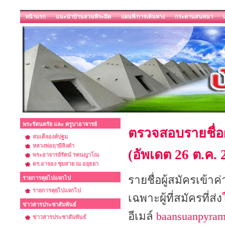
หน้าแรก
แนะนำบ้านสวนพีระมิด
แผนที่/การเดินทาง
กระดานสนทนา
พระรัตนตรัย และ ครูบาอาจารย์
ตรวจสอบรายชื่อผู
สมเด็จองค์ปฐม
หลวงพ่อฤๅษีลิงดำ
(อัพเดต 26 ต.ค. 
พระอาจารย์รัตน์ รตนญาโณ
ดร.อาจอง ชุมสาย ณ อยุธยา
รายชื่อผู้สมัครเข้าค
รายการคุยไปแจกไป
รายการคุยไปแจกไป
เฉพาะผู้ที่สมัครที่ส่ง
ข่าวสารประชาสัมพันธ์
อีเมล์
baansuanpyra
ข่าวสารประชาสัมพันธ์