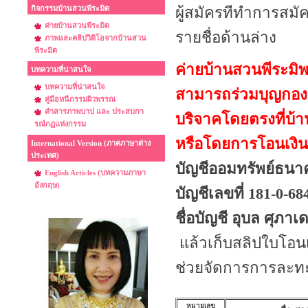
กิจกรรมบ้านสวนพีระมิด
ผู้สมัครทีทำการสมั
ค่ายบ้านสวนพีระมิด
รายชื่อด้านล่าง
ภาพและคลิปวิดิโอจากบ้านสวน
พีระมิด
ค่ายบ้านสวนพีระมิพรุ
บทความที่น่าสนใจ
บทความที่น่าสนใจ
สามารถร่วมบุญกอง
คู่มือหนีกรรมผิวพรรณ
คำสารภาพบาป และ ประสบกา
บริจาคโดยตรงที่บ้
รณ์กฏแห่งกรรม
หรือโดยการโอนเงินผ
International Version (ภาคภาษาต่าง
ประเทศ)
บัญชีออมทรัพย์ธน
English Articles (บทความภาษา
อังกฤษ)
บัญชีเลขที่ 181-0-68
ชื่อบัญชี อุบล ศุภ
แล้วเก็บสลิปใบโอนเง
ช่วยจัดการการละทะ
หมายเลข