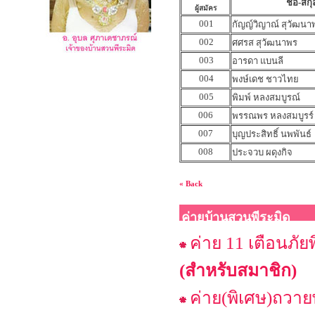
ชื่อ-สกุ
ผู้สมัคร
001
กัญญ์วิญาณ์ สุวัฒนา
002
ศศรส สุวัฒนาพร
003
อารดา แบนลี
004
พงษ์เดช ชาวไทย
005
พิมพ์ หลงสมบูรณ์
006
พรรณพร หลงสมบูรร์
007
บุญประสิทธิ์ นพพันธ์
008
ประจวบ ผดุงกิจ
« Back
ค่ายบ้านสวนพีระมิด
ค่าย 11 เตือนภัย
(สำหรับสมาชิก)
ค่าย(พิเศษ)ถวาย