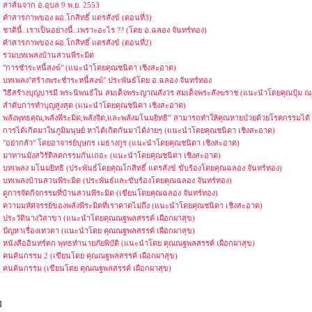
สาส์นจาก อ.อุบล 9 พ.ย. 2553
คำสารภาพของ ผอ.โกสิทธิ์ แตรสังข์ (ตอนที่3)
ชาตินี้..เราเป็นอย่างนี้..เพราะอะไร ?? (โดย อ.ฉลอง จันทร์ทอง)
คำสารภาพของ ผอ.โกสิทธิ์ แตรสังข์ (ตอนที่2)
รวมบทเพลงบ้านสวนพีระมิด
"การชำระหนี้สงฆ์" (แนะนำโดยคุณชนิดา เชิงสะอาด)
บทเพลง"สร้างพระชำระหนี้สงฆ์" ประพันธ์โดย อ.ฉลอง จันทร์ทอง
วิธีสร้างบุญบารมี พระนิพนธ์ใน สมเด็จพระญาณสังวร สมเด็จพระสังฆราช (แนะนำโดยคุณปุ้ม 
ลําดับการทําบุญสูงสุด (แนะนำโดยคุณชนิดา เชิงสะอาด)
พลังพุทธคุณ,พลังพีระมิด,พลังจิต,และพลังมโนมยิทธิ” สามารถทำให้คุณหายป่วยด้วยโรคกรรมได้ (
การได้เกิดมาในภูมิมนุษย์ หาได้เกิดกันมาได้ง่ายๆ (แนะนำโดยคุณชนิดา เชิงสะอาด)
"อย่ากลัว" โดยอาจารย์บุษกร เมธางกูร (แนะนำโดยคุณชนิดา เชิงสะอาด)
มาทานมังสวิรัติลดกรรมกันเถอะ (แนะนำโดยคุณชนิดา เชิงสะอาด)
บทเพลง มโนมยิทธิ (ประพันธ์โดยคุณโกสิทธิ์ แตรสังข์ ขับร้องโดยคุณฉลอง จันทร์ทอง)
บทเพลงบ้านสวนพีระมิด (ประพันธ์และขับร้องโดยคุณฉลอง จันทร์ทอง)
ดูการจัดกิจกรรมที่บ้านสวนพีระมิด (เขียนโดยคุณฉลอง จันทร์ทอง)
ความมหัศจรรย์ของพลังพีระมิดที่เราคาดไม่ถึง (แนะนำโดยคุณชนิดา เชิงสะอาด)
ประวัตินางวิสาขา (แนะนำโดยคุณณฐพลสรรค์ เผือกผาสุข)
ปัญหาเรื่องเทวดา (แนะนำโดย คุณณฐพลสรรค์ เผือกผาสุข)
หนังสืออินทร์ตก พุทธทำนายภัยพิบัติ (แนะนำโดย คุณณฐพลสรรค์ เผือกผาสุข)
คนค้นกรรม 2 (เขียนโดย คุณณฐพลสรรค์ เผือกผาสุข)
คนค้นกรรม (เขียนโดย คุณณฐพลสรรค์ เผือกผาสุข)
]