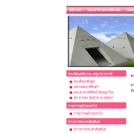
หน้าแรก
แนะนำบ้านสวนพีระมิด
แผนท
พระรัตนตรัย และ ครูบาอาจารย์
ด
สมเด็จองค์ปฐม
ด
หลวงพ่อฤๅษีลิงดำ
ที
พระอาจารย์รัตน์ รตนญาโณ
ดร.อาจอง ชุมสาย ณ อยุธยา
รายการคุยไปแจกไป
รายการคุยไปแจกไป
ข่าวสารประชาสัมพันธ์
ข่าวสารประชาสัมพันธ์