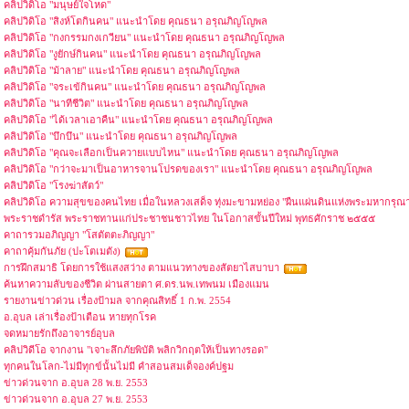
คลิปวิดิโอ "มนุษย์ใจโหด"
คลิปวิดิโอ "สิงห์โตกินคน" แนะนำโดย คุณธนา อรุณภิญโญพล
คลิปวิดิโอ "กงกรรมกงเกวียน" แนะนำโดย คุณธนา อรุณภิญโญพล
คลิปวิดิโอ "งูยักษ์กินคน" แนะนำโดย คุณธนา อรุณภิญโญพล
คลิปวิดิโอ "ม้าลาย" แนะนำโดย คุณธนา อรุณภิญโญพล
คลิปวิดิโอ "จระเข้กินคน" แนะนำโดย คุณธนา อรุณภิญโญพล
คลิปวิดิโอ "นาทีชีวิต" แนะนำโดย คุณธนา อรุณภิญโญพล
คลิปวิดิโอ "ได้เวลาเอาคืน" แนะนำโดย คุณธนา อรุณภิญโญพล
คลิปวิดิโอ "บึกบึน" แนะนำโดย คุณธนา อรุณภิญโญพล
คลิปวิดิโอ "คุณจะเลือกเป็นควายแบบไหน" แนะนำโดย คุณธนา อรุณภิญโญพล
คลิปวิดิโอ "กว่าจะมาเป็นอาหารจานโปรดของเรา" แนะนำโดย คุณธนา อรุณภิญโญพล
คลิปวิดิโอ "โรงฆ่าสัตว์"
คลิปวิดิโอ ความสุขของคนไทย เมื่อในหลวงเสด็จ ทุ่งมะขามหย่อง "ผืนแผ่นดินแห่งพระมหากรุณา
พระราชดำรัส พระราชทานแก่ประชาชนชาวไทย ในโอกาสขั้นปีใหม่ พุทธศักราช ๒๕๕๕
คาถารวมอภิญญา "โสตัตตะภิญญา"
คาถาคุ้มกันภัย (ปะโตเมตัง)
การฝึกสมาธิ โดยการใช้แสงสว่าง ตามแนวทางของสัตยาไสบาบา
ค้นหาความลับของชีวิต ผ่านสายตา ศ.ดร.นพ.เทพนม เมืองแมน
รายงานข่าวด่วน เรื่องป้ามล จากคุณสิทธิ์ 1 ก.พ. 2554
อ.อุบล เล่าเรื่องป้าเตือน หายทุกโรค
จดหมายรักถึงอาจารย์อุบล
คลิปวิดีโอ จากงาน "เจาะลึกภัยพิบัติ พลิกวิกฤตให้เป็นทางรอด"
ทุกคนในโลก-ไม่มีทุกข์นั้นไม่มี คำสอนสมเด็จองค์ปฐม
ข่าวด่วนจาก อ.อุบล 28 พ.ย. 2553
ข่าวด่วนจาก อ.อุบล 27 พ.ย. 2553