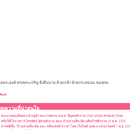
อพระองค์ ทรงพระเจริญ ยิ่งยืนนาน ด้วยเกล้า ด้วยกระหม่อม ขอเดชะ
Back
บทความที่น่าสนใจ
พระบาทสมเด็จพระเจ้าอยู่หัว พระราชทาน ส.ค.ส. ปีพุทธศักราช 2556 แก่ประชาชนชาวไทย
คลิปวิดิโอรายการโทรทัศน์ รู้ค่าพลังงาน ตอน บ้านสวนพีระมิด ผลิตก๊าซชีวภาพ 25 ต.ค. 2555
สารคดีสั้น "บ้านสวนพีระมิด และ รหัสแห่งจักรวาล" โดย เว็ปไซต์ นสพ.บางกอกโพสต์ 7 พ.ย. 25