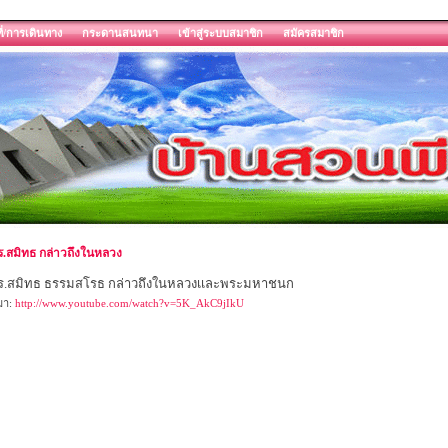
ี่/การเดินทาง
กระดานสนทนา
เข้าสู่ระบบสมาชิก
สมัครสมาชิก
ร.สมิทธ กล่าวถึงในหลวง
ร.สมิทธ ธรรมสโรธ กล่าวถึงในหลวงเเละพระมหาชนก
่มา:
http://www.youtube.com/watch?v=5K_AkC9jIkU