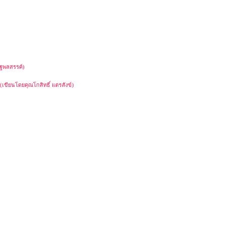
ณฐพลสรรค์)
เขียนโดยคุณโกสิทธิ์ แตรสังข์)