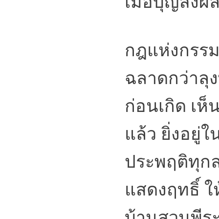
เมื่อบุญส่งผ
กฎแห่งกรรม ย
ฉลาดกว่าลุงพ
ก่อนเกิด เห็
แล้ว ยิ่งอยู
ประพฤติทุกล
แสดงฤทธิ์ ใ
บ้านสวนพีร