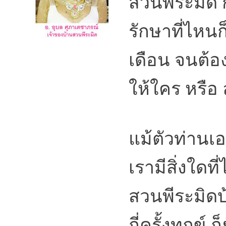
สวนพีระมิด 
รักษาที่ไหนก
เดือน จนต้อ
ให้ใคร หรือ
แม้ตัวท่านเ
เรามีสิ่งใดท
สวนพีระมิดบ้
กี่ครั้งทุกข์ 