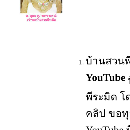
บ้านสวนพ
YouTube
พีระมิด โ
คลิป ขอท
YouTube ท