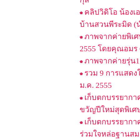
คลิปวิดิโอ น้อง
บ้านสวนพีระมิด 
ภาพจากค่ายพิเศษ
2555 โดยคุณอมร ศ
ภาพจากค่ายรุ่น1
รวม 9 การแสดงในว
ม.ค. 2555
เก็บตกบรรยากาศ
ขวัญปีใหม่สุดพิเ
เก็บตกบรรยากาศช
ร่วมใจหล่อฐานสม