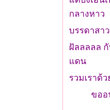
กลางหาว
บรรดาสาวๆ
ฝัลลลลล กั
แดน
รวมเราด้วย
ขออนุโม