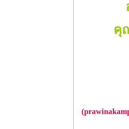
คุ
(prawinakamp