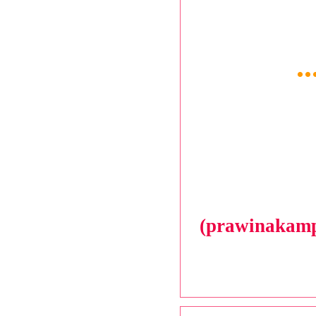
.
(prawinakamp