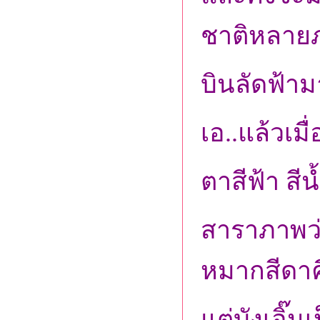
ชาติหลาย
บินลัดฟ้า
เอ..แล้วเม
ตาสีฟ้า สี
สาราภาพว่
หมากสีดา
แต่บังเอิ๊น