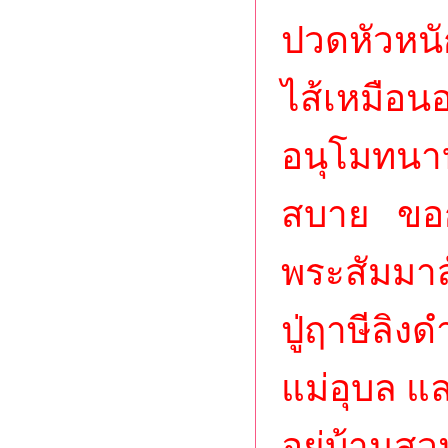
ปวดหัวหนั
ไส้เหมือนอ
อนุโมทนาบุ
สบาย ขอก
พระสัมมาส
ปู่ฤาษีลิง
แม่อุบล และ
อยู่บ้านสว