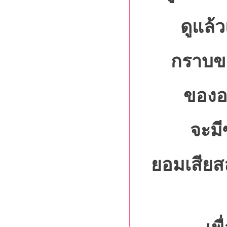
ดูแล้
กราบข
ของอ.แ
จะมีซ
ยอมเสียสล