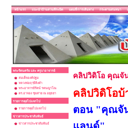
หน้าแรก
แนะนำบ้านสวนพีระมิด
แผนที่/การเดินทาง
กระดานสนทนา
พระรัตนตรัย และ ครูบาอาจารย์
คลิปวิดิโอ คุณจ
สมเด็จองค์ปฐม
หลวงพ่อฤๅษีลิงดำ
พระอาจารย์รัตน์ รตนญาโณ
คลิปวิดิโอบ
ดร.อาจอง ชุมสาย ณ อยุธยา
รายการคุยไปแจกไป
ตอน "คุณจั
รายการคุยไปแจกไป
ข่าวสารประชาสัมพันธ์
แลนด์"
ข่าวสารประชาสัมพันธ์