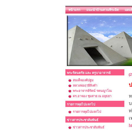
หน้าแรก
แนะนำบ้านสวนพีระมิด
แผนท
พระรัตนตรัย และ ครูบาอาจารย์
(2
สมเด็จองค์ปฐม
ป
หลวงพ่อฤๅษีลิงดำ
พระอาจารย์รัตน์ รตนญาโณ
ห
ดร.อาจอง ชุมสาย ณ อยุธยา
บ
รายการคุยไปแจกไป
ท
รายการคุยไปแจกไป
เ
ข่าวสารประชาสัมพันธ์
h
ข่าวสารประชาสัมพันธ์