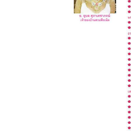
พร
อน
เท