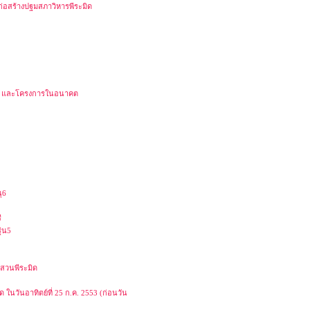
นก่อสร้างปฐมสภาวิหารพีระมิด
มิด และโครงการในอนาคต
ุ6
ี
่น5
านสวนพีระมิด
ในวันอาทิตย์ที่ 25 ก.ค. 2553 (ก่อนวัน