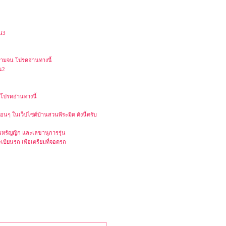
่น3
ความจน โปรดอ่านทางนี้
่น2
 โปรดอ่านทางนี้
ื่อนๆ ในเว็ปไซต์บ้านสวนพีระมิด ดังนี้ครับ
 เหรัญญิก และเลขานุการรุ่น
ะเบียนรถ เพื่อเตรียมที่จอดรถ