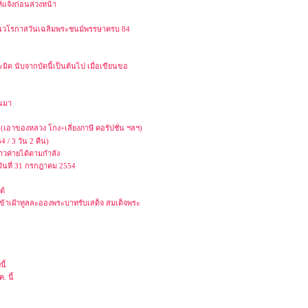
้แจ้งก่อนล่วงหน้า
องในวโรกาสวันเฉลิมพระชนม์พรรษาครบ 84
ด นับจากบัดนี้เป็นต้นไป เมื่อเขียนขอ
านมา
น (เอาของหลวง โกง+เลี่ยงภาษี คอรัปชั่น ฯลฯ)
/ 3 วัน 2 คืน)
าวค่ายได้ตามกำลัง
ันที่ 31 กรกฎาคม 2554
ต์
ข้าเฝ้าทูลละอองพระบาทรับเสด็จ สมเด็จพระ
ี้
. นี้