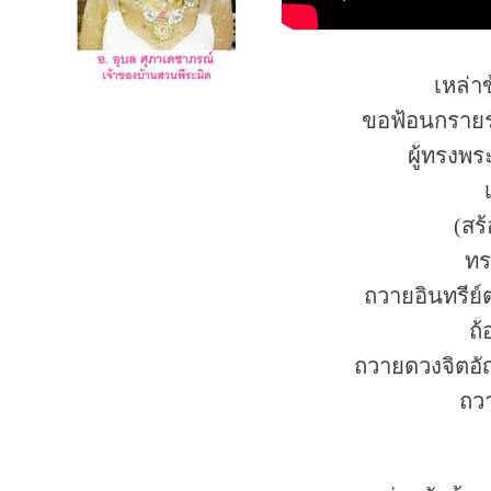
เหล่า
ขอฟ้อนกราย
ผู้ทรงพร
(สร้
ทร
ถวายอินทรีย์
ถ้
ถวายดวงจิตอั
ถว