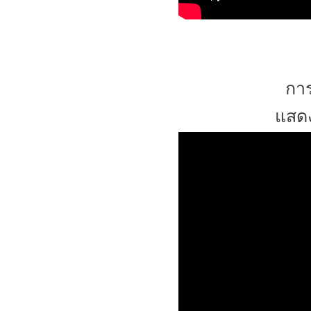
การ
แสดง