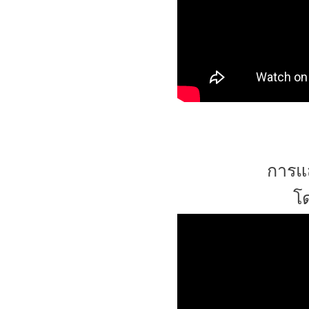
การแส
โ