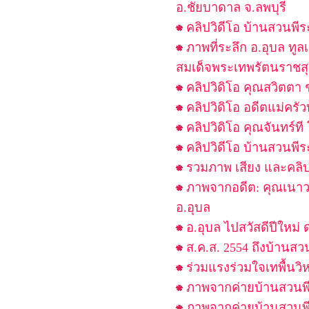
อ.ชัยบาดาล จ.ลพบุรี
คลิปวิดีโอ บ้านสวนพีร
ภาพที่ระลึก อ.อุบล ทู
สมเด็จพระเทพรัตนราชสุ
คลิปวิดิโอ คุณสวิตตา ชุ
คลิปวิดิโอ อดีตแม่คร
คลิปวิดิโอ คุณจันทร์
คลิปวิดีโอ บ้านสวนพีร
รวมภาพ เสียง และคลิปว
ภาพจากอดีต: คุณเนาวรั
อ.อุบล
อ.อุบล ไปสวัสดีปีใหม่
ส.ค.ส. 2554 ถึงบ้านสว
ร่วมแรงร่วมใจเทพื้นวิ
ภาพจากค่ายบ้านสวนพีระ
ภาพจากค่ายบ้านสวนพีร