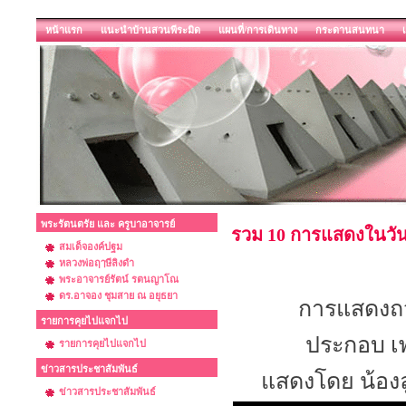
หน้าแรก
แนะนำบ้านสวนพีระมิด
แผนที่/การเดินทาง
กระดานสนทนา
พระรัตนตรัย และ ครูบาอาจารย์
รวม 10 การแสดงในวัน
สมเด็จองค์ปฐม
หลวงพ่อฤๅษีลิงดำ
พระอาจารย์รัตน์ รตนญาโณ
ดร.อาจอง ชุมสาย ณ อยุธยา
การแสดงถว
รายการคุยไปแจกไป
ประกอบ เพ
รายการคุยไปแจกไป
ข่าวสารประชาสัมพันธ์
แสดงโดย น้องล
ข่าวสารประชาสัมพันธ์