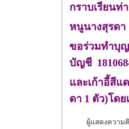
กราบเรียนท่
หนูนางสุรดา 
ขอร่วมทำบุญซื
บัญชี 181068
และเก้าอี้สี
ดา 1 ตัว)โดยเ
ผู้แสดงความค