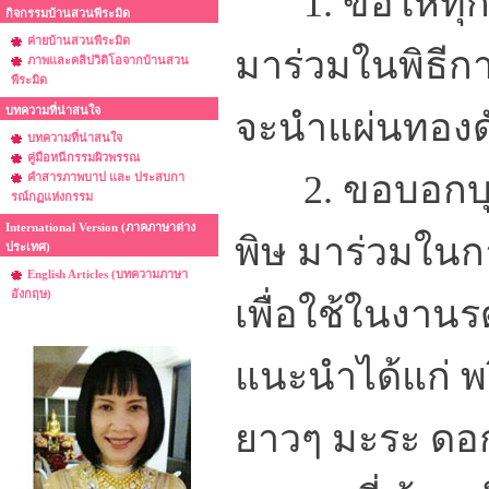
1. ขอให้ทุกท
กิจกรรมบ้านสวนพีระมิด
ค่ายบ้านสวนพีระมิด
มาร่วมในพิธี
ภาพและคลิปวิดิโอจากบ้านสวน
พีระมิด
บทความที่น่าสนใจ
จะนำแผ่นทองดั
บทความที่น่าสนใจ
คู่มือหนีกรรมผิวพรรณ
2. ขอบอกบุญผู
คำสารภาพบาป และ ประสบกา
รณ์กฏแห่งกรรม
International Version (ภาคภาษาต่าง
พิษ มาร่วมในก
ประเทศ)
English Articles (บทความภาษา
อังกฤษ)
เพื่อใช้ในงาน
แนะนำได้แก่ พริ
ยาวๆ มะระ ดอกก