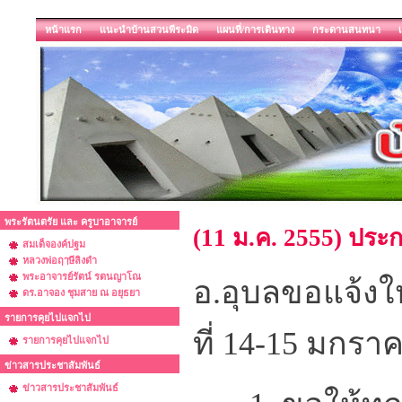
หน้าแรก
แนะนำบ้านสวนพีระมิด
แผนที่/การเดินทาง
กระดานสนทนา
พระรัตนตรัย และ ครูบาอาจารย์
(11 ม.ค. 2555) ประก
สมเด็จองค์ปฐม
หลวงพ่อฤๅษีลิงดำ
พระอาจารย์รัตน์ รตนญาโณ
อ.อุบลขอแจ้งให
ดร.อาจอง ชุมสาย ณ อยุธยา
รายการคุยไปแจกไป
ที่ 14-15 มกราค
รายการคุยไปแจกไป
ข่าวสารประชาสัมพันธ์
ข่าวสารประชาสัมพันธ์