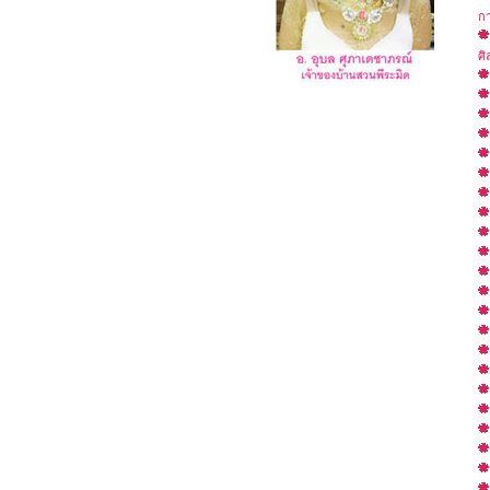
กา
ศิ