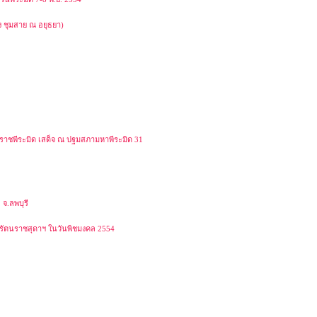
ง ชุมสาย ณ อยุธยา)
ราชพีระมิด เสด็จ ณ ปฐมสภามหาพีระมิด 31
จ.ลพบุรี
ทพรัตนราชสุดาฯ ในวันพิชมงคล 2554