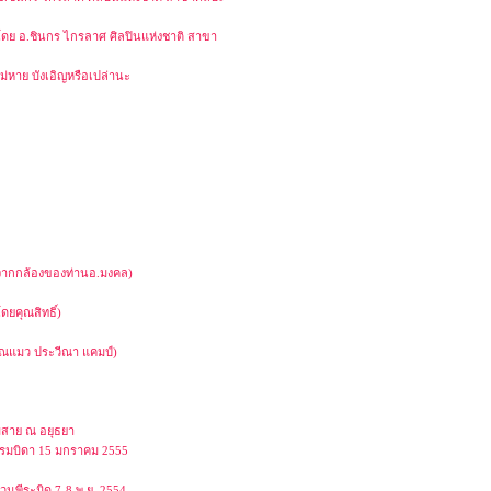
งโดย อ.ชินกร ไกรลาศ ศิลปินแห่งชาติ สาขา
ไม่หาย บังเอิญหรือเปล่านะ
(จากกล้องของท่านอ.มงคล)
ยคุณสิทธิ์)
คุณแมว ประวีณา แคมป์)
ุมสาย ณ อยุธยา
รรมบิดา 15 มกราคม 2555
วนพีระมิด 7-8 พ.ย. 2554