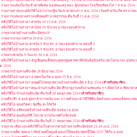
รวมการแสดงในวันเข้าค่ายพิเศษ ของคณะครู พนง. ผู้ปกครอง โรงเรียนสัตยาไส 7-8 พ.ย. 2554
รวมภาพถ่ายและคลิปวิดิโอจากงานกฐินวัดเขายายกะตา 6 พ.ย. 2554 (วันคล้ายวันเกิด ดร.อาจอ
รวมการแสดงบวงสรวงเสด็จพ่อท้าวเวสสุวรรณ คืนวันที่ 15 ต.ค. 2554
คลิปวิดีโอบ้านสวนฯ ค่ายรุ่น 10 15 ต.ค. 2554
คลิปวิดีโอบ้านสวนฯ ค่ายรุ่น 10 ช่วง ดร.อาจอง ตอบคำถาม
ภาพจากค่ายบ้านสวนพีระมิดรุ่น10
ภาพจากงานบวงสรวง 28 ส.ค. 2554
คลิปวิดีโอบ้านสวน ค่ายรุ่น 9 ช่วง ดร. อาจอง ตอบคำถาม ตอนที่ 2
คลิปวิดีโอบ้านสวน ค่ายรุ่น 9 ช่วง ดร. อาจอง ตอบคำถาม ตอนที่ 1
ภาพจากค่ายรุ่น 9 วันแรก 30 ก.ค. 2554
คลิปวิดีโอบ้านสวนฯ อัญเชิญสมเด็จพระพุทธปฐมศาสดาทีปนันต์มุนินทร์นายกโลกนารถ อุปลนว
ค. 2554
ภาพจากบ้านสวนพีระมิด 28 มิถุนายน 2554
คลิปวิดิโอบ้านสวนฯ อวยพรวันเกิด อ.อุบล 25 มิ.ย. 2554
คลิปวิดิโอบ้านสวนฯ ลุงพุฒิโปรดลูกหลานบ้านสวนพีระมิด 4 มิ.ย. 2554
(สำหรับสมาชิก)
คลิปวิดิโอบ้านสวนฯ คณะบ้านสวนพีระมิด ศึกษาดูงานพลังงานทดแทน ร.ร.สัตยาไส อ.ชัยบาดาล 
คลิปวิดีโอ บ้านสวนพีระมิด คืนวันที่ 28 พฤษภาคม 2554
(สำหรับสมาชิก)
ภาพที่ระลึก อ.อุบล ทูลเกล้าถวายเงิน และ ถวายคำแนะนำวิธีใช้พีระมิดจำลอง แด่สมเด็จพระเ
คลิปวิดิโอ คุณสวิตตา ชุ่มชื่น สะใภ้สวิส
คลิปวิดิโอ อดีตแม่ครัวบ้านสวนพีระมิด ขอขมา อ.อุบล
คลิปวิดิโอ คุณจันทร์ที โสภาค จากประเทศไอซ์แลนด์
คลิปวิดีโอ บ้านสวนพีระมิด คืนวันที่ 21 พฤษภาคม 2554
(สำหรับสมาชิก)
รวมภาพ เสียง และคลิปวิดีโอเก็บตกจากค่ายบ้านสวนพีระมิดรุ่น8 23-24 เม.ย. 2554
ภาพจากอดีต: คุณเนาวรัตน์ พงษ์ไพบูลย์ มอบกวีนิพนธ์อวยพรปีใหม่ 2537 ให้กับ อ.อุบล