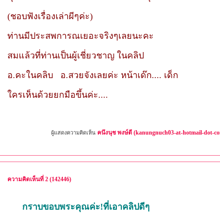
(ชอบฟังเรื่องเล่าผีๆค่ะ)
ท่านมีประสพการณเยอะจริงๆเลยนะคะ
สมแล้วที่ท่านเป็นผู้เชี่ยวชาญ ในคลิป
อ.คะในคลิบ อ.สวยจังเลยค่ะ หน้าเด๊ก.... เด็ก
ใครเห็นด้วยยกมือขึ้นค่ะ....
คนึงนุช พงษ์ดี (kanungnuch03-at-hotmail-dot-c
ผู้แสดงความคิดเห็น
ความคิดเห็นที่ 2 (142446)
กราบขอบพระคุณค่ะ!ที่เอาคลิปดีๆ