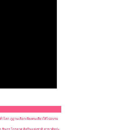
ทั่วโลก ภูฏานเลือกเพียงคนเดียวให้ไปอบรม
 อ.ชินกร ไกรลาศ ศิลปินแห่งชาติ สาขาศิลปะ