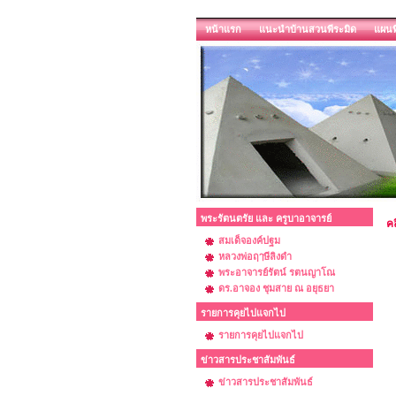
หน้าแรก
แนะนำบ้านสวนพีระมิด
แผนท
พระรัตนตรัย และ ครูบาอาจารย์
คล
สมเด็จองค์ปฐม
หลวงพ่อฤๅษีลิงดำ
พระอาจารย์รัตน์ รตนญาโณ
ดร.อาจอง ชุมสาย ณ อยุธยา
รายการคุยไปแจกไป
รายการคุยไปแจกไป
ข่าวสารประชาสัมพันธ์
ข่าวสารประชาสัมพันธ์