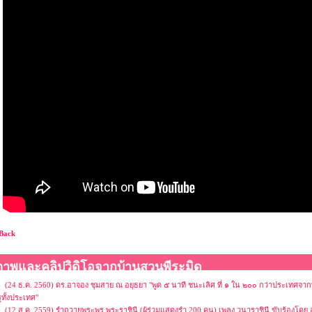
Back
ภาพและคลิปวิดิโอจากบ้านสวนพีระมิด
(24 ธ.ค. 2560) ดร.อาจอง ชุมสาย ณ อยุธยา "พูด ๕ นาที ชนะเลิศ ที่ ๑ ใน ๒๐๐ กว่าประเทศจาก
ูทั้งประเทศ"
(12 ส.ค. 2559) รำถวายพระพร พระราชินี (ผู้ร่วมแสดงรำ 200 คน) เพลง วนาราชินี ขับร้องโดย