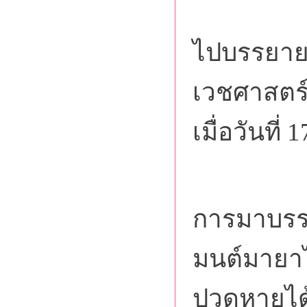
ไปบรรยาย
เวชศาสตร์
เมื่อวันที
คุณธน
การมาบรรย
มนต์มายาไ
ปวดหายได้