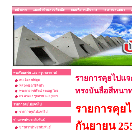
หน้าแรก
แนะนำบ้านสวนพีระมิด
แผนที่/การเดินทาง
กระดานสนทนา
พระรัตนตรัย และ ครูบาอาจารย์
รายการคุยไปแจกไ
สมเด็จองค์ปฐม
หลวงพ่อฤๅษีลิงดำ
ทรงบันลือสีหนาท
พระอาจารย์รัตน์ รตนญาโณ
ดร.อาจอง ชุมสาย ณ อยุธยา
รายการคุยไปแจกไป
รายการคุย
รายการคุยไปแจกไป
ข่าวสารประชาสัมพันธ์
กันยายน 25
ข่าวสารประชาสัมพันธ์