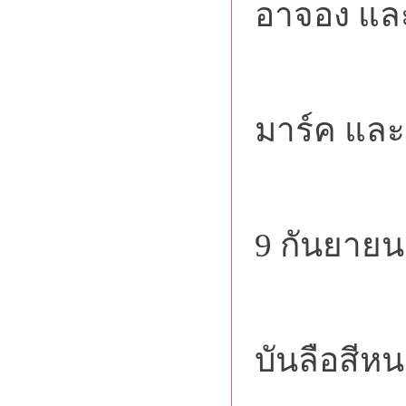
อาจอง แล
และ 
มาร์ค แล
คืนนี้ 
9 กันยายน
"บารมี
บันลือสีห