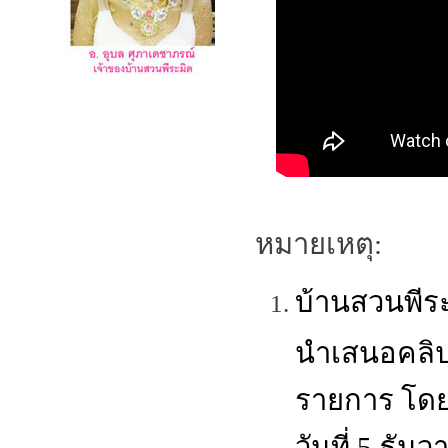
หมายเหตุ:
บ้านสวนพีร
นำเสนอคลิป
รายการ โดย
วันที่ 5 ธัน