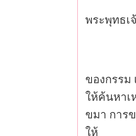
ซึ่งทั
พระพุทธเจ
3. อนุ
เป็
ของกรรม แส
ให้ค้นหาเห
ขมา การข
ให้