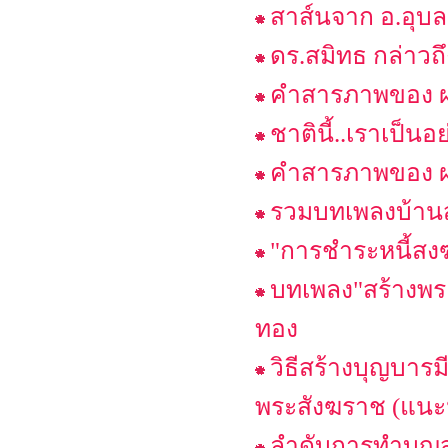
สาส์นจาก อ.อุบล
ดร.สมิทธ กล่าว
คำสารภาพของ ผอ.
ชาตินี้..เราเป็น
คำสารภาพของ ผอ.
รวมบทเพลงบ้าน
"การชำระหนี้สง
บทเพลง"สร้างพระ
ทอง
วิธีสร้างบุญบาร
พระสังฆราช (แนะ
ลําดับการทําบุญ