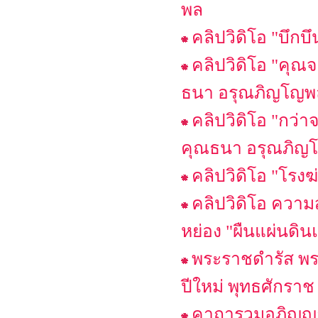
พล
คลิปวิดิโอ "บึ
คลิปวิดิโอ "คุ
ธนา อรุณภิญโญพ
คลิปวิดิโอ "กว
คุณธนา อรุณภิญ
คลิปวิดิโอ "โรงฆ
คลิปวิดิโอ ความ
หย่อง "ผืนแผ่นดิ
พระราชดำรัส พ
ปีใหม่ พุทธศักร
คาถารวมอภิญญา