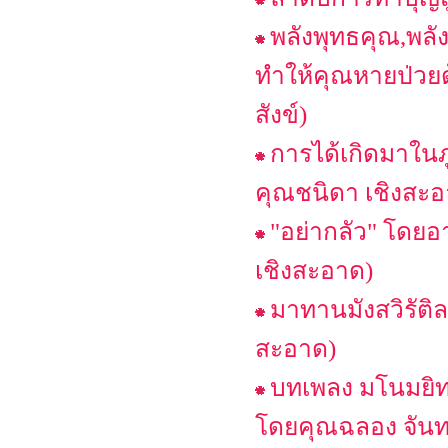
พลังพุทธคุณ,พลั
ทำให้คุณหายป่วยด
สังข์)
การได้เกิดมาในภ
คุณชนิดา เชิงสะอ
"อย่ากลัว" โดย
เชิงสะอาด)
มาทานมังสวิรัต
สะอาด)
บทเพลง มโนมยิทธิ
โดยคุณฉลอง จันท