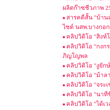
ผลิตก๊าซชีวภาพ 2
สารคดีสั้น "บ้าน
ไซต์ นสพ.บางกอกโ
คลิปวิดิโอ "สิ
คลิปวิดิโอ "กง
ภิญโญพล
คลิปวิดิโอ "งู
คลิปวิดิโอ "ม้
คลิปวิดิโอ "จร
คลิปวิดิโอ "นา
คลิปวิดิโอ "ได