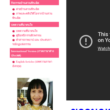
กิจกรรมบ้านสวนพีระมิด
ค่ายบ้านสวนพีระมิด
ภาพและคลิปวิดิโอจากบ้านสวน
พีระมิด
บทความที่น่าสนใจ
บทความที่น่าสนใจ
คู่มือหนีกรรมผิวพรรณ
คำสารภาพบาป และ ประสบกา
รณ์กฏแห่งกรรม
International Version (ภาคภาษาต่าง
ประเทศ)
English Articles (บทความภาษา
อังกฤษ)