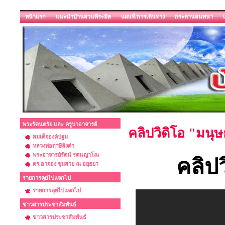
หน้าแรก
แนะนำบ้านสวนพีระมิด
แผนที่/การเดินทาง
กระดานสนทนา
พระรัตนตรัย และ ครูบาอาจารย์
คลิปวิดิโอ "มนุ
สมเด็จองค์ปฐม
หลวงพ่อฤๅษีลิงดำ
พระอาจารย์รัตน์ รตนญาโณ
คลิปว
ดร.อาจอง ชุมสาย ณ อยุธยา
รายการคุยไปแจกไป
รายการคุยไปแจกไป
ข่าวสารประชาสัมพันธ์
ข่าวสารประชาสัมพันธ์