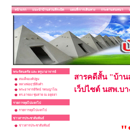
หน้าแรก
แนะนำบ้านสวนพีระมิด
แผนที่/การเดินทาง
กระดานสนทนา
พระรัตนตรัย และ ครูบาอาจารย์
สารคดีสั้น "บ้า
สมเด็จองค์ปฐม
หลวงพ่อฤๅษีลิงดำ
เว็ปไซต์ นสพ.บา
พระอาจารย์รัตน์ รตนญาโณ
ดร.อาจอง ชุมสาย ณ อยุธยา
รายการคุยไปแจกไป
รายการคุยไปแจกไป
ข่าวสารประชาสัมพันธ์
"
ข่าวสารประชาสัมพันธ์