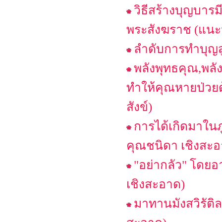
วิธีสร้างบุญบาร
พระสังฆราช (แนะ
ลําดับการทําบุญ
พลังพุทธคุณ,พลั
ทำให้คุณหายป่วยด
สังข์)
การได้เกิดมาในภ
คุณชนิดา เชิงสะอ
"อย่ากลัว" โดย
เชิงสะอาด)
มาทานมังสวิรัต