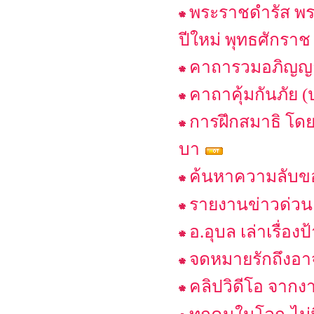
พระราชดำรัส พ
ปีใหม่ พุทธศักร
คาถารวมอภิญญา
คาถาคุ้มกันภัย (
การฝึกสมาธิ โ
บา
ค้นหาความลับขอ
รายงานข่าวด่วน เ
อ.อุบล เล่าเรื่อ
จดหมายรักถึงอา
คลิปวิดีโอ จากงา