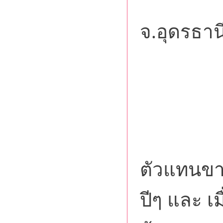
สาขา
จ.อุดรธาน
คุณน้
คุณพิ
คุณต๋อ
ตัวแทนขาย
ปีๆ และ เ