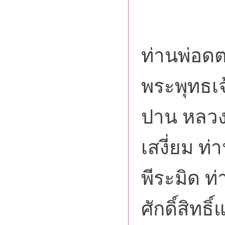
ขอน้
ท่านพ่อด
พระพุทธเจ
ปาน หลวง
เสงี่ยม ท
พีระมิด ท
ศักดิ์สิทธ