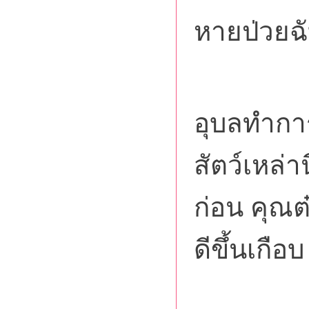
หายป่วยฉั
ปรากฏว
อุบลทำกา
สัตว์เหล่
ก่อน คุณ
ดีขึ้นเกือ
เมื่อส