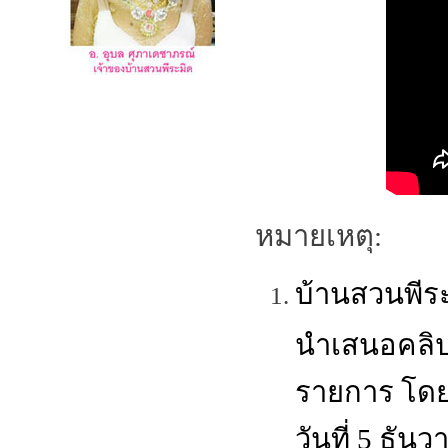
หมายเหตุ:
บ้านสวนพีร
นำเสนอคลิป
รายการ โดย
วันที่ 5 ธัน