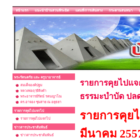
หน้าแรก
แนะนำบ้านสวนพีระมิด
แผนที่/การเดินทาง
กระดานสนทนา
พระรัตนตรัย และ ครูบาอาจารย์
รายการคุยไปแจกไ
สมเด็จองค์ปฐม
หลวงพ่อฤๅษีลิงดำ
ธรรมะบำบัด ปล
พระอาจารย์รัตน์ รตนญาโณ
ดร.อาจอง ชุมสาย ณ อยุธยา
รายการคุยไปแจกไป
รายการคุย
รายการคุยไปแจกไป
ข่าวสารประชาสัมพันธ์
มีนาคม 2557
ข่าวสารประชาสัมพันธ์