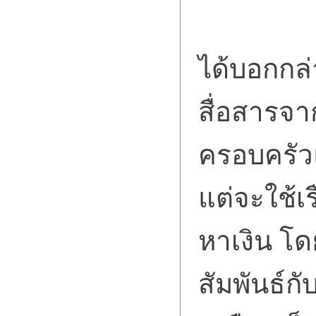
ซึ่ง
ได้บอกกล่
สื่อสารจาก
ครอบครัวแ
แต่จะใช้
หาเงิน โ
สัมพันธ์กั