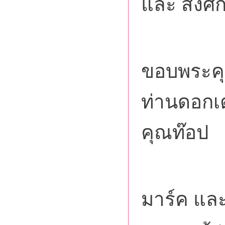
และ สิ่งศั
ขอ
ขอบพระคุ
ท่านดอกเ
คุณท๊อป
ขอข
มาร์ค แล