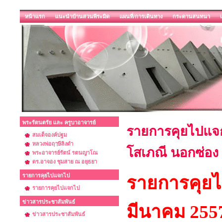
หน้าแรก
แนะนำบ้านสวนพีระมิด
แผนที่/การเดินทาง
กระดานสนทนา
พระรัตนตรัย และ ครูบาอาจารย์
รายการคุยไปแจกไ
สมเด็จองค์ปฐม
หลวงพ่อฤๅษีลิงดำ
โสเภณี นอกซ่อง
พระอาจารย์รัตน์ รตนญาโณ
ดร.อาจอง ชุมสาย ณ อยุธยา
รายการคุยไปแจกไป
รายการคุย
รายการคุยไปแจกไป
ข่าวสารประชาสัมพันธ์
มีนาคม 2557
ข่าวสารประชาสัมพันธ์