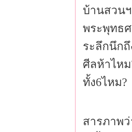
บ้านสวนฯ 
พระพุทธศ
ระลึกนึกถ
ศีลห้าไห
ทั้ง6ไหม?
ซึ่
สารภาพว่า