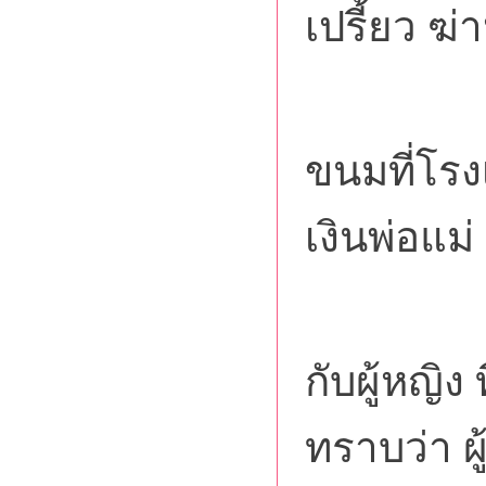
เปรี้ยว ฆ
เคย
ขนมที่โรง
เงินพ่อแม่
เคยค
กับผู้หญิง
ทราบว่า ผู