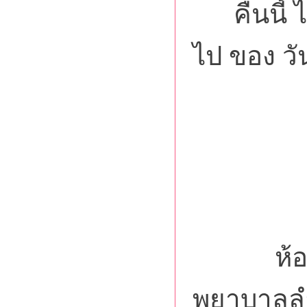
คืนนี้ ไ
ไป ของ วั
“โสเ
ห้องปร
พยาบาลลำ